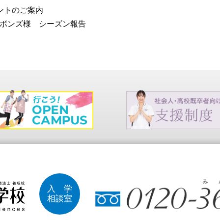
ントのご案内
ボンズ様 シーズン報告
入 学
相談室