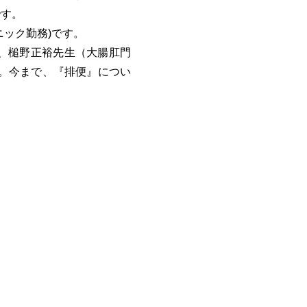
です。
ック勤務)です。
、槌野正裕先生（大腸肛門
。今まで、『排便』につい